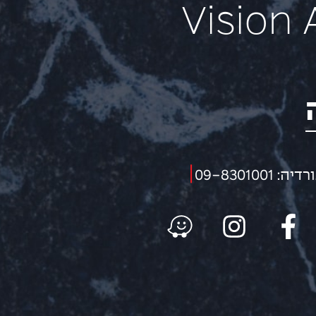
Vision A
|
09-83010