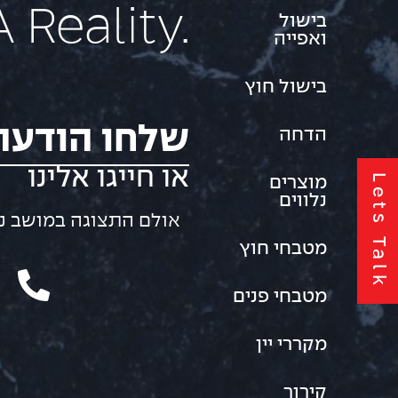
 Reality.
בישול
ואפייה
בישול חוץ
שלחו הודעה
הדחה
או חייגו אלינו
Lets Talk
מוצרים
נלווים
אולם התצוגה במושב נורדיה: 01
מטבחי חוץ
מטבחי פנים
מקררי יין
קירור